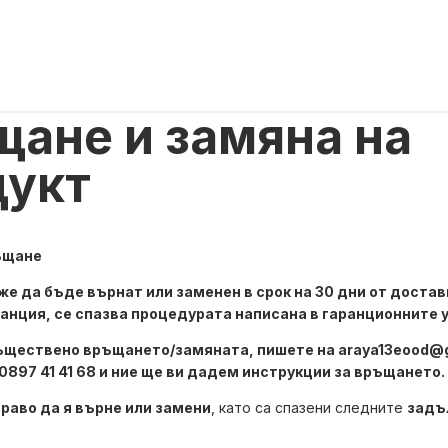
ане и замяна на
дукт
ъщане
е да бъде върнат или заменен в срок на 30 дни от достав
ранция, се спазва процедурата написана в гаранционните 
ъществено връщането/замяната, пишете на
araya13eood@
0897 41 41 68 и ние ще ви дадем инструкции за връщането.
раво да я върне или замени
, като са спазени следните
задъ