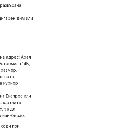
 разкъсана
цигарен дим или
на адрес: Арая
Остромила 14Б,
 размер.
ръчката
на куриер
нт Експрес или
нспортните
с, за да
 най-бързо.
зходи при