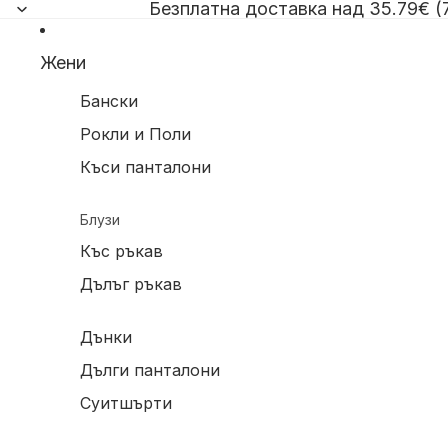
Безплатна доставка над 35.79€ (7
Жени
Бански
Рокли и Поли
Къси панталони
Блузи
Къс ръкав
Дълъг ръкав
Дънки
Дълги панталони
Суитшърти