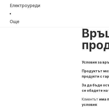
Електроуреди
Още
Връщ
про
Условия за вр
Продуктът мож
продукти с га
За да бъде ос
се обадете на 
Клиентът
има п
условия
: