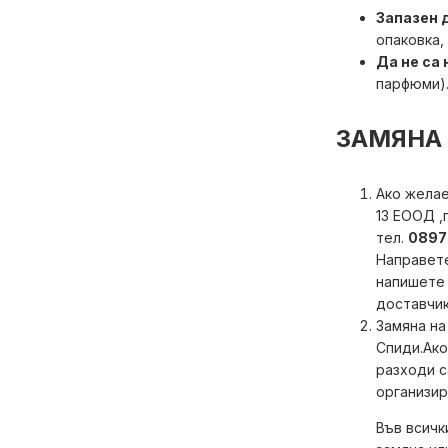
Запазен 
опаковка,
Да не са
парфюми)
ЗАМЯНА
Ако желае
13 ЕООД ,
тел.
0897 
Направете
напишете 
доставчик
Замяна на
Спиди.Ако
разходи с
организир
Във всичк