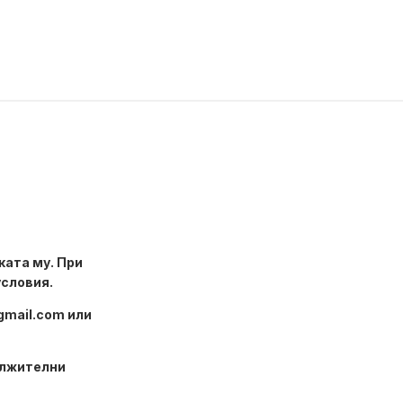
ката му. При
условия.
gmail.com
или
лжителни