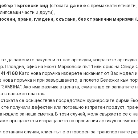
добър търговски вид
(стоката
да не е
с премахнати етикети,
 липсващи части и други);
 носени, прани, гладени, скъсани, без странични миризми
(
.
те да замените закупени от нас артикули, изпратете артикула 
гр. Пловдив, офис на Еконт Марковски път 1 или офис на Спиди 
41 41 68
Като нова поръчка изберете исканият от Вас модел и
 нова поръчка и при завършването, в полето Бележки към по
“ЗАМЯНА”. Ако има разлика в цената, сумата ще си заплатите 
а с наложен платеж.
 стоката се осъществява посредством куриерските фирми Еко
 сте получили дефектен или погрешно изпратен продукт, тра
а изцяло за наша сметка. В този случай, моля свържете се с на
аме връщането и изпращането на правилния артикул възможно
и останали случаи, клиентът е отговорен за транспортните ра