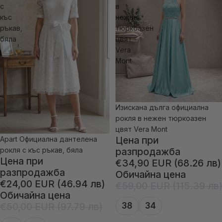
с
в
къс
нежен
ръкав,
тюркоазен
бяла
цвят
Vera
Mont
Изискана дълга официална
-40% отстъпка
рокля в нежен тюркоазен
цвят Vera Mont
Цена при
Apart Официална дантелена
-52% отстъпка
рокля с къс ръкав, бяла
разпродажба
Цена при
€34,90 EUR (68.26 лв)
разпродажба
Обичайна цена
€24,00 EUR (46.94 лв)
€59,00 EUR (115.39 лв
Обичайна цена
€50,00 EUR (97.79 лв)
38
34