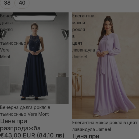
38
40
Вечерна
Елегантна
дълга
макси
рокля
рокля
в
в
тъмносиньо
цвят
Vera
лавандула
Mont
Jameel
Вечерна дълга рокля в
-27% отстъпка
тъмносиньо Vera Mont
Цена при
Елегантна макси рокля в цвят
-55% отстъпка
разпродажба
лавандула Jameel
€43,00 EUR (84.10 лв)
Цена при