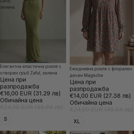
Zaful,
зелена
Елегантна еластична рокля с
-33% отстъпка
Ежедневна рокля с флорален
-41% отстъпка
отворен гръб Zaful, зелена
десен Magische
Цена при
Цена при
разпродажба
разпродажба
€16,00 EUR (31.29 лв)
€14,00 EUR (27.38 лв)
Обичайна цена
Обичайна цена
€24,00 EUR (46.94 лв)
€24,00 EUR (46.94 лв)
S
XL
Елегантна
Елегантна