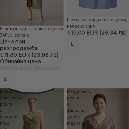
Елегантна миди пола с цепка,
небесно синя
Елaстична дълга рокля с цепка
-59% отстъпка
€15,00 EUR (29.34 лв)
ZAFUL, зелена
Цена при
L
разпродажба
€11,80 EUR (23.08 лв)
Обичайна цена
€29,00 EUR (56.72 лв)
S
Елегантна
Ежедневна
еластична
рокля
рокля
с
с
флорален
отворен
десен
гръб
Magische