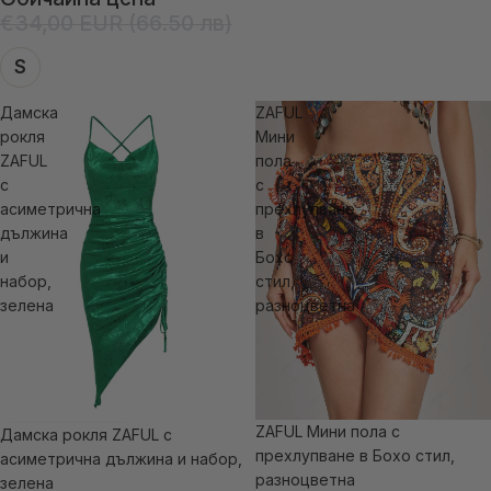
€34,00 EUR (66.50 лв)
S
Дамска
ZAFUL
рокля
Мини
ZAFUL
пола
с
с
асиметрична
прехлупване
дължина
в
и
Бохо
набор,
стил,
зелена
разноцветна
ZAFUL Мини пола с
Дамска рокля ZAFUL с
-44% отстъпка
-33% отстъпка
прехлупване в Бохо стил,
асиметрична дължина и набор,
разноцветна
зелена