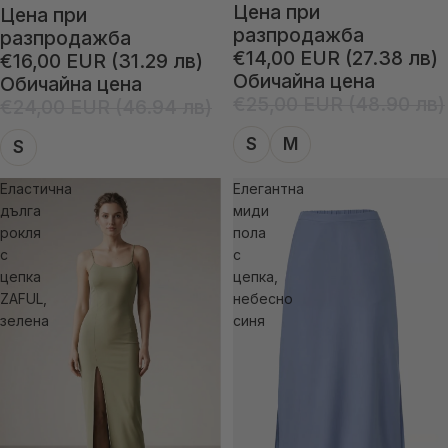
Цена при
Цена при
разпродажба
разпродажба
€14,00 EUR (27.38 лв)
€16,00 EUR (31.29 лв)
Обичайна цена
Обичайна цена
€25,00 EUR (48.90 лв)
€24,00 EUR (46.94 лв)
S
M
S
Елaстична
Елегантна
дълга
миди
рокля
пола
с
с
цепка
цепка,
ZAFUL,
небесно
зелена
синя