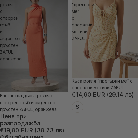
рокля
"прегърни
с
ме“
отворен
с
гръб
флорални
и
мотиви
акцентен
ZAFUL
пръстен
ZAFUL,
оранжева
Къса рокля "прегърни ме“ с
флорални мотиви ZAFUL
€14,90 EUR (29.14 лв)
Елегантна дълга рокля с
-41% отстъпка
отворен гръб и акцентен
S
пръстен ZAFUL, оранжева
Цена при
разпродажба
€19,80 EUR (38.73 лв)
Обичайна цена