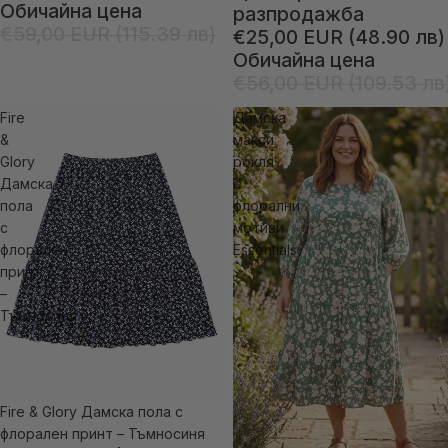
Обичайна цена
разпродажба
€59,00 EUR (115.39 лв)
€25,00 EUR (48.90 лв)
Обичайна цена
€56,00 EUR (109.53 лв
Fire
Дамска
&
макси
Glory
рокля
Дамска
с
пола
флорални
с
мотиви
флорален
Essentials
принт
–
Тъмносиня
Fire & Glory Дамска пола с
флорален принт – Тъмносиня