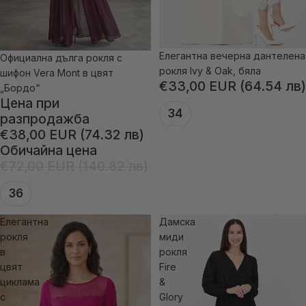
Елегантна вечерна дантелена
Официална дълга рокля с
-47% отстъпка
рокля Ivy & Oak, бяла
шифон Vera Mont в цвят
€33,00 EUR (64.54 лв)
„Бордо“
Цена при
34
разпродажба
€38,00 EUR (74.32 лв)
Обичайна цена
€72,00 EUR (140.82 лв)
36
Елегантна
Дамска
рокля
миди
в
рокля
цвят
Fire
циклама
&
с
Glory