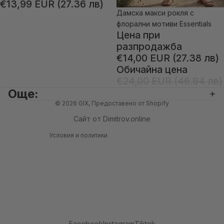
€13,99 EUR (27.36 лв)
Дамска макси рокля с
Изчерпано
флорални мотиви Essentials
Цена при
разпродажба
€14,00 EUR (27.38 лв)
равила за повелителност
Обичайна цена
равила за възстановяване на суми
€24,00 EUR (46.94 лв)
словия за използване на услугата
Още:
равила за извършване на доставка
© 2026
GIX
, Предоставено от Shopify
нформация за контакт
Сайт от
Dimitrov.online
Условия и политики
Facebook
Instagram
Tiktok