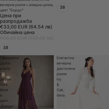
-51% отстъпка
вечерна рокля с изящна цепка,
38
цвят "Бордо"
Цена при
разпродажба
€33,00 EUR (64.54 лв)
Обичайна цена
€68,00 EUR (133.00 лв)
38
Официална
Елегантна
дълга
вечерна
рокля
дантелена
с
рокля
шифон
Ivy
Vera
&
Mont
Oak,
в
бяла
цвят
„Бордо“