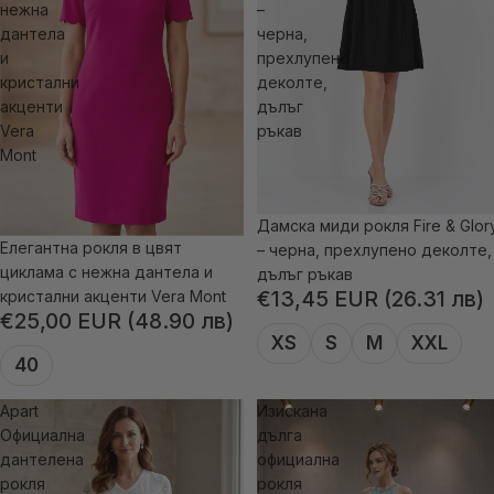
нежна
–
дантела
черна,
и
прехлупено
кристални
деколте,
акценти
дълъг
Vera
ръкав
Mont
Дамска миди рокля Fire & Glor
Елегантна рокля в цвят
– черна, прехлупено деколте,
циклама с нежна дантела и
дълъг ръкав
€13,45 EUR (26.31 лв)
кристални акценти Vera Mont
€25,00 EUR (48.90 лв)
XS
S
M
XXL
40
Apart
Изискана
Официална
дълга
дантелена
официална
рокля
рокля