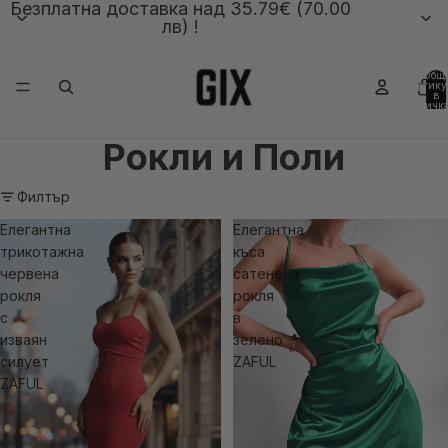
Безплатна доставка над 35.79€ (70.00
лв) !
Общ
артику
в
количка
0
Рокли и Поли
Филтър
Елегантна
Елегантна
трикотажна
къса
червена
сатенена
рокля
рокля
с
в
изваян
зелено
силует
ZAFUL
ZAFUL