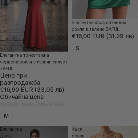
Елегантна къса сатенена
рокля в зелено ZAFUL
€16,00 EUR (31.29 лв)
S
Елегантна трикотажна
-41% отстъпка
червена рокля с изваян силует
ZAFUL
Цена при
разпродажба
€16,90 EUR (33.05 лв)
Обичайна цена
€29,00 EUR (56.72 лв)
M
Елегантна
Къса
дълга
рокля