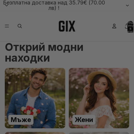
Безплатна доставка над 35.79€ (70.00
лв) !
Общ
артику
в
количка
0
Открий модни
находки
Мъже
Жени