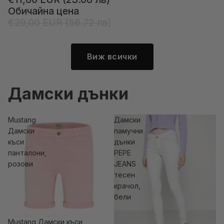
Обичайна цена
€29,00 EUR (56.72 лв)
Виж всички
Дамски дънки
Mustang
Дамски
Дамски
памучни
къси
дънки
панталони,
PEPE
розови
JEANS
тесен
крачол,
бели
Mustang Дамски къси