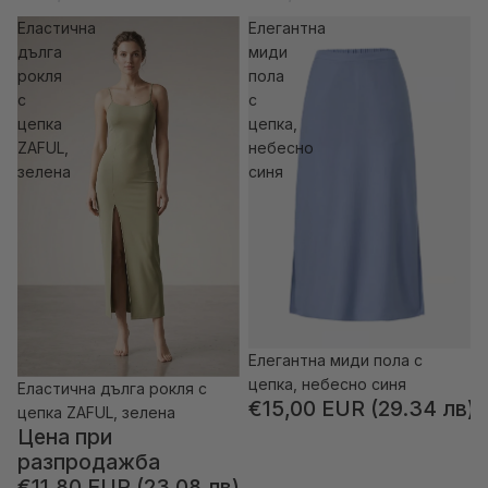
Елaстична
Елегантна
дълга
миди
рокля
пола
с
с
цепка
цепка,
ZAFUL,
небесно
зелена
синя
Елегантна миди пола с
цепка, небесно синя
Елaстична дълга рокля с
-59% отстъпка
€15,00 EUR (29.34 лв)
цепка ZAFUL, зелена
Цена при
разпродажба
€11,80 EUR (23.08 лв)