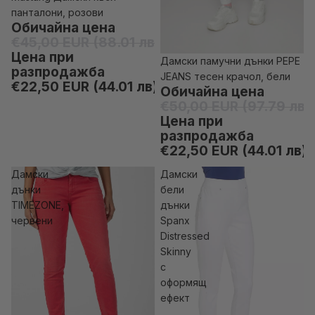
-50% отстъпка
панталони, розови
Обичайна цена
€45,00 EUR (88.01 лв)
Цена при
Дамски памучни дънки PEPE
-55% отстъпка
разпродажба
JEANS тесен крачол, бели
€22,50 EUR (44.01 лв)
Обичайна цена
€50,00 EUR (97.79 лв)
Цена при
разпродажба
€22,50 EUR (44.01 лв)
Дамски
Дамски
дънки
бели
TIMEZONE,
дънки
червени
Spanx
Distressed
Skinny
с
оформящ
ефект