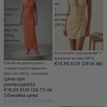
с
ме“
отворен
с
гръб
флорални
и
мотиви
акцентен
ZAFUL
пръстен
ZAFUL,
оранжева
Къса рокля "прегърни ме“ с
флорални мотиви ZAFUL
€14,90 EUR (29.14 лв)
Елегантна дълга рокля с
-41% отстъпка
отворен гръб и акцентен
пръстен ZAFUL, оранжева
Цена при
разпродажба
€19,80 EUR (38.73 лв)
Обичайна цена
€34,00 EUR (66.50 лв)