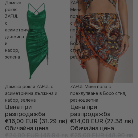
Дамска
ZAFUL
рокля
Мини
ZAFUL
пола
с
с
асиметрична
прехлупване
дължина
в
и
Бохо
набор,
стил,
зелена
разноцветна
Дамска рокля ZAFUL с
ZAFUL Мини пола с
-33% отстъпка
-44% отстъпка
асиметрична дължина и
прехлупване в Бохо стил,
набор, зелена
разноцветна
Цена при
Цена при
разпродажба
разпродажба
€16,00 EUR (31.29 лв)
€14,00 EUR (27.38 лв)
Обичайна цена
Обичайна цена
€24,00 EUR (46.94 лв)
€25,00 EUR (48.90 лв)