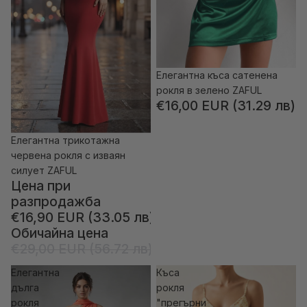
Елегантна къса сатенена
рокля в зелено ZAFUL
€16,00 EUR (31.29 лв)
Елегантна трикотажна
-41% отстъпка
червена рокля с изваян
силует ZAFUL
Цена при
разпродажба
€16,90 EUR (33.05 лв)
Обичайна цена
€29,00 EUR (56.72 лв)
Елегантна
Къса
дълга
рокля
рокля
"прегърни