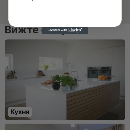
С
Е
К
И
Вижте също:
Кухня