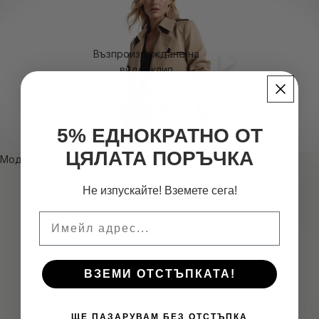
Възпроизвеждане на
видеоклип
5% ЕДНОКРАТНО ОТ
ЦЯЛАТА ПОРЪЧКА
Модел За Всеки
М
Не изпускайте! Вземете сега!
О
Д
Email
Е
Л
З
ВЗЕМИ ОТСТЪПКАТА!
А
В
ЩЕ ПАЗАРУВАМ БЕЗ ОТСТЪПКА