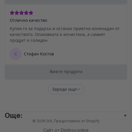
равила за повелителност
равила за възстановяване на суми
словия за използване на услугата
Още:
равила за извършване на доставка
© 2026
GIX
, Предоставено от Shopify
нформация за контакт
Сайт от
Dimitrov.online