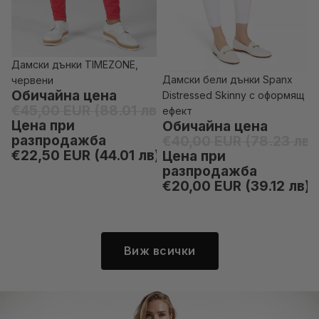
Дамски дънки TIMEZONE,
-50% отстъпка
Дамски бели дънки Spanx
червени
-50% отстъпка
Обичайна цена
Distressed Skinny с оформящ
€45,00 EUR (88.01 лв)
ефект
Цена при
Обичайна цена
разпродажба
€40,00 EUR (78.23 лв)
€22,50 EUR (44.01 лв)
Цена при
разпродажба
€20,00 EUR (39.12 лв)
Виж всички